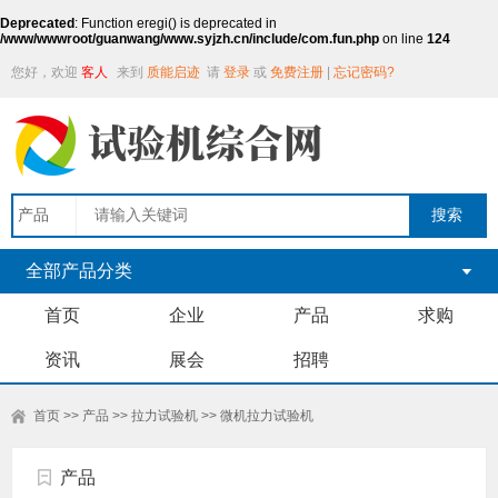
Deprecated
: Function eregi() is deprecated in
/www/wwwroot/guanwang/www.syjzh.cn/include/com.fun.php
on line
124
您好，欢迎
客人
来到
质能启迹
请
登录
或
免费注册
|
忘记密码?
全部产品分类
首页
企业
产品
求购
资讯
展会
招聘
首页
>>
产品
>>
拉力试验机
>>
微机拉力试验机
产品