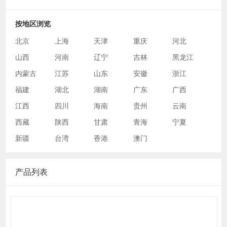
按地区浏览
北京
上海
天津
重庆
河北
山西
河南
辽宁
吉林
黑龙江
内蒙古
江苏
山东
安徽
浙江
福建
湖北
湖南
广东
广西
江西
四川
海南
贵州
云南
西藏
陕西
甘肃
青海
宁夏
新疆
台湾
香港
澳门
产品列表