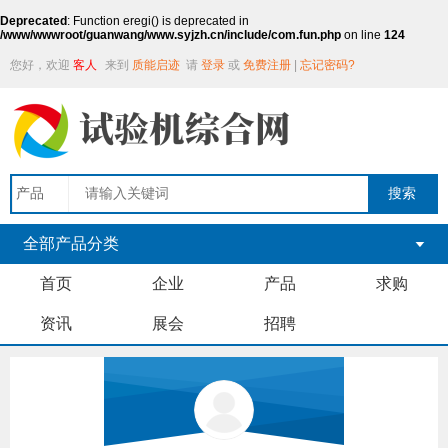
Deprecated
: Function eregi() is deprecated in
/www/wwwroot/guanwang/www.syjzh.cn/include/com.fun.php
on line
124
您好，欢迎
客人
来到
质能启迹
请
登录
或
免费注册
|
忘记密码?
全部产品分类
首页
企业
产品
求购
资讯
展会
招聘