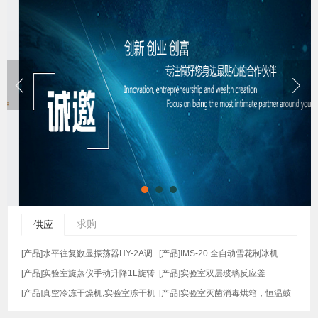
求购
供应
[产品]
水平往复数显振荡器HY-2A调
[产品]
IMS-20 全自动雪花制冰机
速多用振荡器
[产品]
实验室旋蒸仪手动升降1L旋转
[产品]
实验室双层玻璃反应釜
蒸发仪
[产品]
真空冷冻干燥机,实验室冻干机
[产品]
实验室灭菌消毒烘箱，恒温鼓
风干燥箱