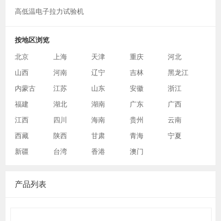
高低温电子拉力试验机
按地区浏览
北京
上海
天津
重庆
河北
山西
河南
辽宁
吉林
黑龙江
内蒙古
江苏
山东
安徽
浙江
福建
湖北
湖南
广东
广西
江西
四川
海南
贵州
云南
西藏
陕西
甘肃
青海
宁夏
新疆
台湾
香港
澳门
产品列表