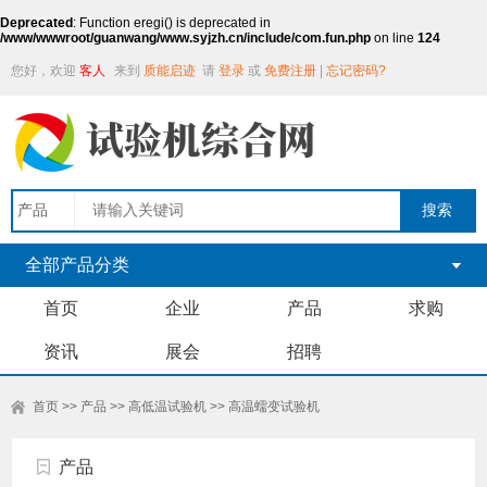
Deprecated
: Function eregi() is deprecated in
/www/wwwroot/guanwang/www.syjzh.cn/include/com.fun.php
on line
124
您好，欢迎
客人
来到
质能启迹
请
登录
或
免费注册
|
忘记密码?
全部产品分类
首页
企业
产品
求购
资讯
展会
招聘
首页
>>
产品
>>
高低温试验机
>>
高温蠕变试验机
产品