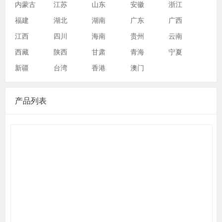
内蒙古
江苏
山东
安徽
浙江
福建
湖北
湖南
广东
广西
江西
四川
海南
贵州
云南
西藏
陕西
甘肃
青海
宁夏
新疆
台湾
香港
澳门
产品列表