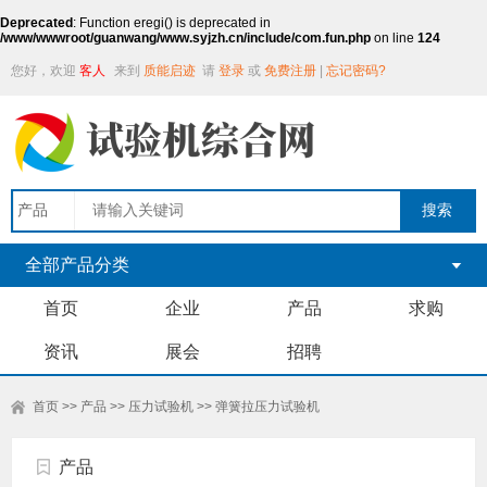
Deprecated
: Function eregi() is deprecated in
/www/wwwroot/guanwang/www.syjzh.cn/include/com.fun.php
on line
124
您好，欢迎
客人
来到
质能启迹
请
登录
或
免费注册
|
忘记密码?
全部产品分类
首页
企业
产品
求购
资讯
展会
招聘
首页
>>
产品
>>
压力试验机
>>
弹簧拉压力试验机
产品