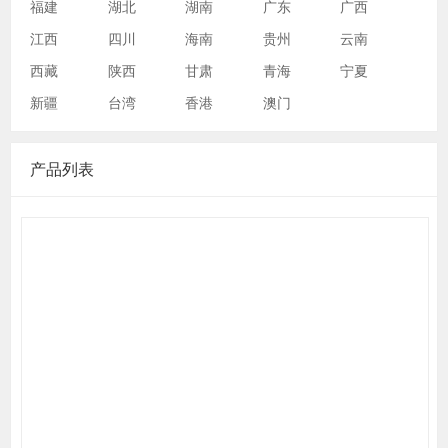
福建
湖北
湖南
广东
广西
江西
四川
海南
贵州
云南
西藏
陕西
甘肃
青海
宁夏
新疆
台湾
香港
澳门
产品列表